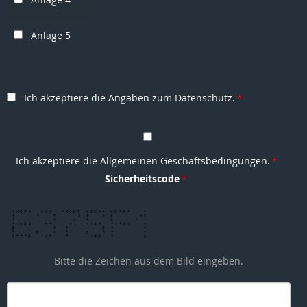
Anlage 5
Ich akzeptiere die Angaben zum Datenschutz.
Ich akzeptiere die Allgemeinen Geschäftsbedingungen.
Sicherheitscode
x
o
x
*
x
+
x
o
*
*
x
#
x
+
o
x
*
x
#
x
*
+
o
x
*
x
*
o
#
*
*
+
*
x
#
x
x
#
+
x
o
#
x
+
+
x
x
x
*
*
+
x
o
o
#
#
x
o
o
+
+
#
o
o
+
#
+
x
o
o
+
+
x
o
o
+
+
x
+
*
+
*
+
x
+
*
+
#
+
+
+
x
+
+
*
+
+
+
#
#
+
+
o
*
x
#
+
x
o
#
x
o
*
*
#
*
+
#
o
x
x
o
*
+
*
*
o
o
+
*
*
#
x
#
+
*
#
+
x
o
o
x
*
x
*
+
x
+
#
*
o
o
#
x
x
#
*
+
*
o
x
o
*
+
#
#
+
o
o
#
+
x
o
*
x
*
+
o
o
o
+
+
*
o
#
#
#
+
x
#
*
+
*
o
#
x
*
#
#
*
#
o
#
x
*
*
+
x
#
*
*
o
#
o
*
+
*
*
*
x
*
x
o
*
+
o
#
+
*
#
x
*
#
+
x
*
*
+
x
x
o
o
#
*
+
*
*
*
x
+
*
+
*
+
#
*
x
+
x
+
o
*
*
*
#
#
+
+
x
*
+
*
#
*
+
x
#
*
*
+
#
#
x
o
*
o
*
#
#
o
+
o
x
o
+
*
o
x
#
x
#
o
o
x
x
*
*
o
+
+
+
#
o
#
+
o
x
#
o
*
#
x
*
+
*
#
+
x
+
*
#
*
x
Bitte die Zeichen aus dem Bild eingeben.