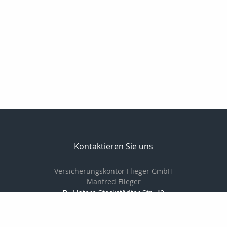
Kontaktieren Sie uns
Versicherungskontor Flieger GmbH
Manfred Flieger
Untere Stockstädter Str. 40
63762 Großostheim
+49 60269771943
+ 49 1729857999