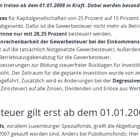
treten ab dem 01.01.2008 in Kraft. Dabei werden besonder
zes
für Kapitalgesellschaften von 25 Prozent auf 15 Prozent.
abgesenkt. Dafür ist die Gewerbesteuer nicht mehr als Bet
inne nur mit 28,25 Prozent
besteuert werden.
nrechenbarkeit der Gewerbesteuer bei der Einkommens
uf die tatsächlich festgesetzte Gewerbesteuer). Außerdem
r Betriebsausgabenabzug für die Gewerbesteuer.
esserungen zur Bildung steuerfreier Rücklagen für Investit
ht. Der Zeitraum für die geplante Investition wurde von zwei
ngeführt. Zusätzlich wird es Änderungen bei der
Degressive
(Zinssteuer) auf alle Zinsen, Dividenden und Erlöse aus Wer
euer gilt erst ab dem 01.01.200
ds
, vorallem Luxemburger Spezialfonds, greift die Abgeltung
2007 gekauft worden sind. Anders bei Publikumsfonds: Hier