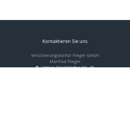
Kontaktieren Sie uns
Versicherungskontor Flieger GmbH
Manfred Flieger
Untere Stockstädter Str. 40
63762 Großostheim
+49 60269771943
+ 49 1729857999
+49 60269783579
info@mflieger.de
http://www.mflieger.de
Nachricht schreiben