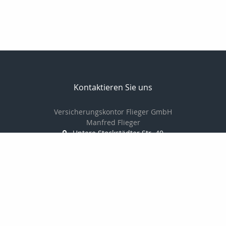
Kontaktieren Sie uns
Versicherungskontor Flieger GmbH
Manfred Flieger
Untere Stockstädter Str. 40
63762 Großostheim
+49 60269771943
+ 49 1729857999
+49 60269783579
info@mflieger.de
http://www.mflieger.de
Nachricht schreiben