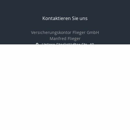
Kontaktieren Sie uns
Versicherungskontor Flieger GmbH
Manfred Flieger
Untere Stockstädter Str. 40
63762 Großostheim
+49 60269771943
+ 49 1729857999
+49 60269783579
info@mflieger.de
http://www.mflieger.de
Nachricht schreiben
zum Kundenbereich